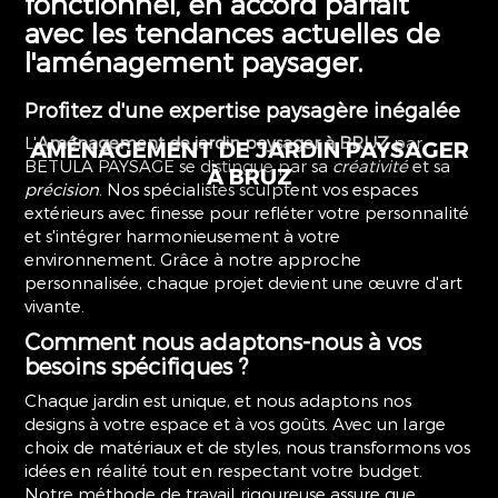
fonctionnel, en accord parfait
avec les tendances actuelles de
l'aménagement paysager.
Profitez d'une expertise paysagère inégalée
L'
Aménagement de jardin paysager à BRUZ
par
AMÉNAGEMENT
DE JARDIN PAYSAGER
BETULA PAYSAGE se distingue par sa
créativité
et sa
À BRUZ
précision
. Nos spécialistes sculptent vos espaces
extérieurs avec finesse pour refléter votre personnalité
et s'intégrer harmonieusement à votre
environnement. Grâce à notre approche
personnalisée, chaque projet devient une œuvre d'art
vivante.
Comment nous adaptons-nous à vos
besoins spécifiques ?
Chaque jardin est unique, et nous adaptons nos
designs à votre espace et à vos goûts. Avec un large
choix de matériaux et de styles, nous transformons vos
idées en réalité tout en respectant votre budget.
Notre méthode de travail rigoureuse assure que