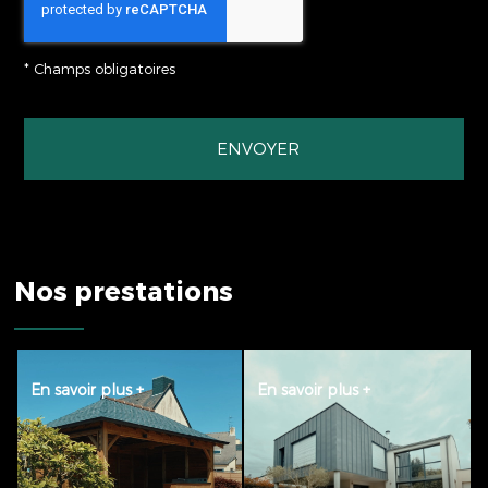
ESPACE CRÉATION
LA PISCINE B
*
Champs obligatoires
Nos prestations
ENTRETIEN DES
ESPACE
ESPACES VERTS
CONCEPTION
En savoir plus +
En savoir plus +