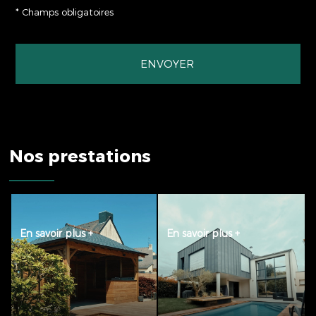
*
Champs obligatoires
ESPACE CRÉATION
LA PISCINE B
Nos prestations
ENTRETIEN DES
ESPACE
ESPACES VERTS
CONCEPTION
En savoir plus +
En savoir plus +